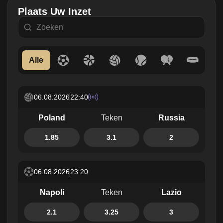
Plaats Uw Inzet
Alle
06.08.2026
22:40
Poland
Teken
Russia
1.85
3.1
2
06.08.2026
23:20
Napoli
Teken
Lazio
2.1
3.25
3