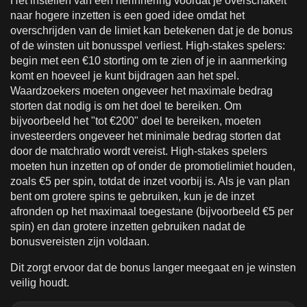
Het instellen van een herinnering voordat je overschakelt
naar hogere inzetten is een goed idee omdat het
overschrijden van de limiet kan betekenen dat je de bonus
of de winsten uit bonusspel verliest. High-stakes spelers:
begin met een €10 storting om te zien of je in aanmerking
komt en hoeveel je kunt bijdragen aan het spel.
Waardzoekers moeten ongeveer het maximale bedrag
storten dat nodig is om het doel te bereiken. Om
bijvoorbeeld het "tot €200" doel te bereiken, moeten
investeerders ongeveer het minimale bedrag storten dat
door de matchratio wordt vereist. High-stakes spelers
moeten hun inzetten op of onder de promotielimiet houden,
zoals €5 per spin, totdat de inzet voorbij is. Als je van plan
bent om grotere spins te gebruiken, kun je de inzet
afronden op het maximaal toegestane (bijvoorbeeld €5 per
spin) en dan grotere inzetten gebruiken nadat de
bonusvereisten zijn voldaan.
Dit zorgt ervoor dat de bonus langer meegaat en je winsten
veilig houdt.