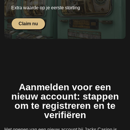
Extra waarde op je eerste storting
Claim nu
Aanmelden voor een
nieuw account: stappen
om te registreren en te
verifiëren