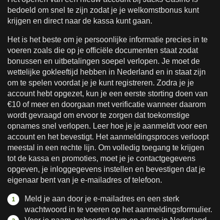
Het openen van een nieuw account bij Jacks Casino is
bedoeld om snel te zijn zodat je je welkomstbonus kunt
krijgen en direct naar de kassa kunt gaan.
Het is het beste om je persoonlijke informatie precies in te
voeren zoals die op je officiële documenten staat zodat
bonussen en uitbetalingen soepel verlopen. Je moet de
wettelijke gokleeftijd hebben in Nederland en in staat zijn
om te spelen voordat je je kunt registreren. Zodra je je
account hebt opgezet, kun je een eerste storting doen van
€10 of meer en doorgaan met verificatie wanneer daarom
wordt gevraagd om ervoor te zorgen dat toekomstige
opnames snel verlopen. Leer hoe je je aanmeldt voor een
account en het bevestigt. Het aanmeldingsproces verloopt
meestal in een rechte lijn. Om volledig toegang te krijgen
tot de kassa en promoties, moet je je contactgegevens
opgeven, je inloggegevens instellen en bevestigen dat je
eigenaar bent van je e-mailadres of telefoon.
Meld je aan door je e-mailadres en een sterk
wachtwoord in te voeren op het aanmeldingsformulier.