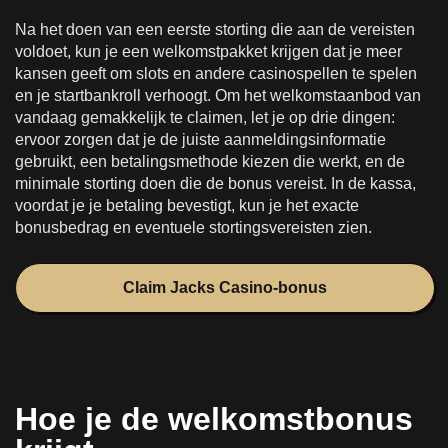
Na het doen van een eerste storting die aan de vereisten
voldoet, kun je een welkomstpakket krijgen dat je meer
kansen geeft om slots en andere casinospellen te spelen
en je startbankroll verhoogt. Om het welkomstaanbod van
vandaag gemakkelijk te claimen, let je op drie dingen:
ervoor zorgen dat je de juiste aanmeldingsinformatie
gebruikt, een betalingsmethode kiezen die werkt, en de
minimale storting doen die de bonus vereist. In de kassa,
voordat je je betaling bevestigt, kun je het exacte
bonusbedrag en eventuele stortingsvereisten zien.
Claim Jacks Casino-bonus
Hoe je de welkomstbonus