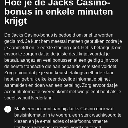
Hoe je de Jacks Casino-
bonus in enkele minuten
krijgt
De Jacks Casino-bonus is bedoeld om snel te worden
geclaimd. Je kunt hem meestal meteen gebruiken zodra je
je aanmeldt en je eerste storting doet. Het is belangrijk om
ervoor te zorgen dat je de juiste deal krijgt voordat je
betaalt, aangezien veel bonussen alleen geldig zijn voor
de eerste transactie die aan bepaalde vereisten voldoet.
Zorg ervoor dat je je voorkeursbetalingsmethode klaar
hebt, en gebruik elke keer dezelfde informatie bij het
aanmelden en doen van een betaling. Zorg ervoor dat je
accountinformatie overeenkomt met wie je echt bent als je
speelt vanuit Nederland.
Maak een account aan bij Jacks Casino door wat
basisinformatie in te voeren, een sterk wachtwoord te
kiezen en je e-mailadres of telefoonnummer te