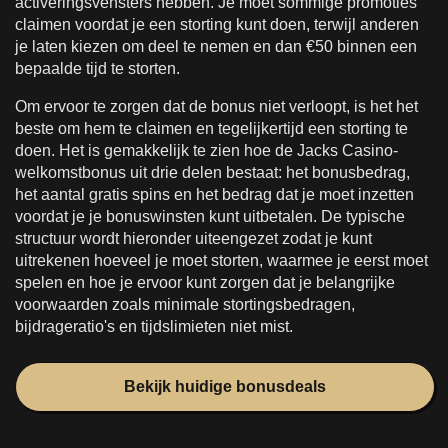
activeringsvensters hebben. Je moet sommige promoties
claimen voordat je een storting kunt doen, terwijl anderen
je laten kiezen om deel te nemen en dan €50 binnen een
bepaalde tijd te storten.
Om ervoor te zorgen dat de bonus niet verloopt, is het het
beste om hem te claimen en tegelijkertijd een storting te
doen. Het is gemakkelijk te zien hoe de Jacks Casino-
welkomstbonus uit drie delen bestaat: het bonusbedrag,
het aantal gratis spins en het bedrag dat je moet inzetten
voordat je je bonuswinsten kunt uitbetalen. De typische
structuur wordt hieronder uiteengezet zodat je kunt
uitrekenen hoeveel je moet storten, waarmee je eerst moet
spelen en hoe je ervoor kunt zorgen dat je belangrijke
voorwaarden zoals minimale stortingsbedragen,
bijdrageratio's en tijdslimieten niet mist.
Bekijk huidige bonusdeals