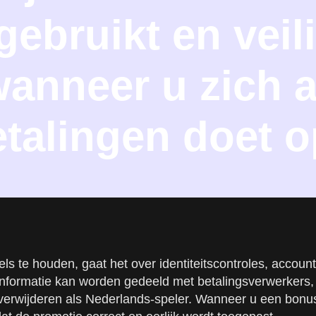
gebruikt en veil
anneer u zich a
etalingen doet o
s te houden, gaat het over identiteitscontroles, account
informatie kan worden gedeeld met betalingsverwerkers, 
f verwijderen als Nederlands-speler. Wanneer u een bonu