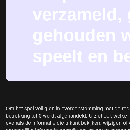
verzameld, 
gehouden w
speelt en b
Om het spel veilig en in overeenstemming met de regel
betrekking tot € wordt afgehandeld. U ziet ook welke 
evenals de informatie die u kunt bekijken, wijzigen o