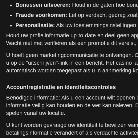
Bonussen uitvoeren:
Houd in de gaten hoe bonu
Fraude voorkomen:
Let op verdacht gedrag zoal
Personalisatie:
Als uw toestemmingsinstellingen d
Houd uw profielinformatie up-to-date en deel geen a
Wacht niet met verifiëren als een promotie dit verei
U hoeft geen marketingcommunicatie te ontvangen. Om 
u op de "uitschrijven"-link in een bericht. Het casin
automatisch worden toegepast als u in aanmerking k
Accountregistratie en identiteitscontroles
Benodigde informatie: Als u een account wilt openen 
informatie veilig kan houden en de wet kan naleven. 
spelen vanaf uw locatie.
U kunt worden gevraagd uw identiteit te bewijzen wa
betalingsinformatie verandert of als verdachte activit