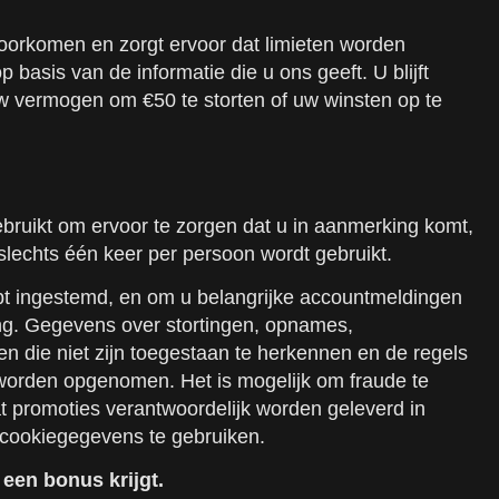
 voorkomen en zorgt ervoor dat limieten worden
 basis van de informatie die u ons geeft. U blijft
uw vermogen om €50 te storten of uw winsten op te
bruikt om ervoor te zorgen dat u in aanmerking komt,
lechts één keer per persoon wordt gebruikt.
bt ingestemd, en om u belangrijke accountmeldingen
ting. Gegevens over stortingen, opnames,
n die niet zijn toegestaan te herkennen en de regels
n worden opgenomen. Het is mogelijk om fraude te
 promoties verantwoordelijk worden geleverd in
 cookiegegevens te gebruiken.
 een bonus krijgt.