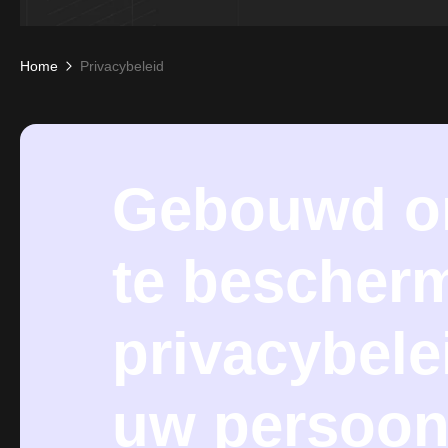
Home
Privacybeleid
Gebouwd o
te bescherm
privacybele
uw persoonl